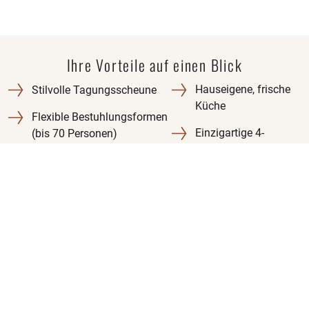
Ihre Vorteile auf einen Blick​
Hauseigene, frische
Stilvolle Tagungsscheune
Küche
Flexible Bestuhlungsformen
Einzigartige 4-
(bis 70 Personen)
Elemente-Parkanlage
Modernste Medientechnik &
Professioneller
Highspeed-Internet
Rundum-Service
Zusätzliche Gruppenräume
Ideale Balance aus
Fokus & Erholung