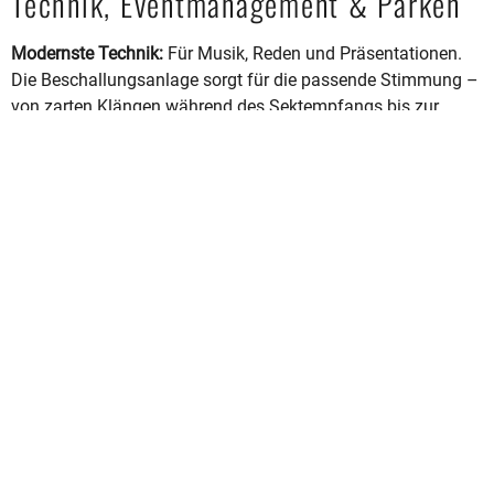
Technik, Eventmanagement & Parken
Modernste Technik:
Für Musik, Reden und Präsentationen.
Die Beschallungsanlage sorgt für die passende Stimmung –
von zarten Klängen während des Sektempfangs bis zur
mitreißenden Tanzfläche – damit kein Moment verloren
geht.
Eventmanagement:
Ihre
individuelle Hochzeitsplanung
und
eine enge Begleitung vom ersten Gespräch bis zum letzten
Tanz. Gerne erstellen wir Ihnen ein maßgeschneidertes
Angebot – Grillbuffet oder gesetztes Menü, beides liebevoll
umsetzbar.
Professionelles Servicepersonal,
das sanft durch Ihren Tag
führt und für einen reibungslosen Ablauf sorgt – von der
ersten Sekunde bis zum letzten Tanz.
Dekorationsunterstützung:
Sie gestalten, wir veredeln. Wir
stehen Ihnen mit Rat und Tat zur Seite, damit Ihre Vision in